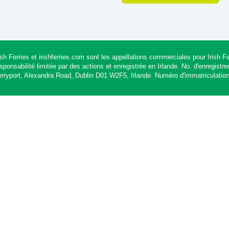
ish Ferries et irishferries.com sont les appellations commerciales pour Irish
sponsabilité limitée par des actions et enregistrée en Irlande. No. d'enregist
erryport, Alexandra Road, Dublin D01 W2F5, Irlande. Numéro d'immatriculatio