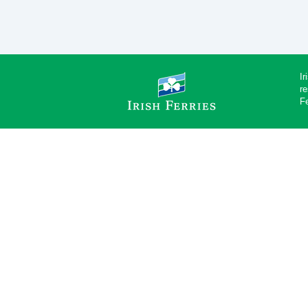
Ir
re
F