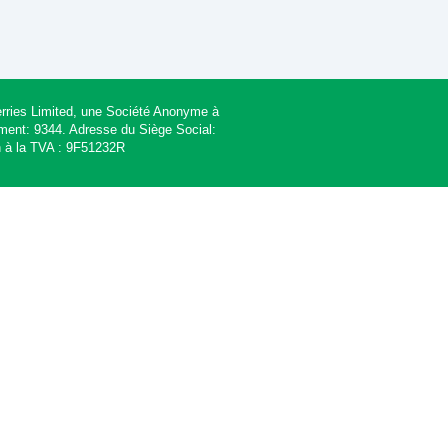
 Ferries Limited, une Société Anonyme à
rement: 9344. Adresse du Siège Social:
n à la TVA : 9F51232R