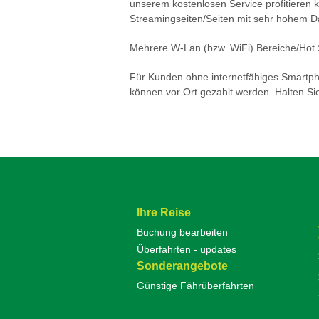
unserem kostenlosen Service profitieren k
Streamingseiten/Seiten mit sehr hohem Dat
Mehrere W-Lan (bzw. WiFi) Bereiche/Hot 
Für Kunden ohne internetfähiges Smartpho
können vor Ort gezahlt werden. Halten Si
Ihre Reise
Buchung bearbeiten
Überfahrten - updates
Sonderangebote
Günstige Fährüberfahrten