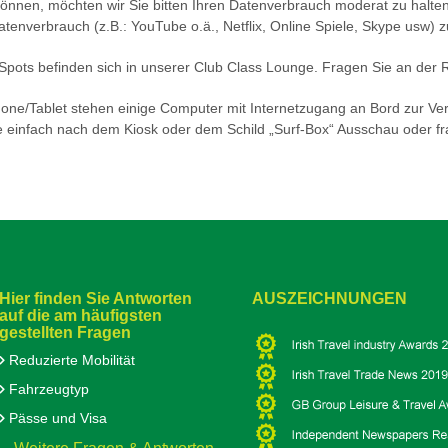
önnen, möchten wir Sie bitten Ihren Datenverbrauch moderat zu halten.
enverbrauch (z.B.: YouTube o.ä., Netflix, Online Spiele, Skype usw) zu
Spots befinden sich in unserer Club Class Lounge. Fragen Sie an der
ne/Tablet stehen einige Computer mit Internetzugang an Bord zur Ver
e einfach nach dem Kiosk oder dem Schild „Surf-Box“ Ausschau oder f
Hier finden Sie Antworten
AUSZEICHNUNGEN
auf die am häufigsten
gestellten Fragen
Reduzierte Mobilität
Fahrzeugtyp
Pässe und Visa