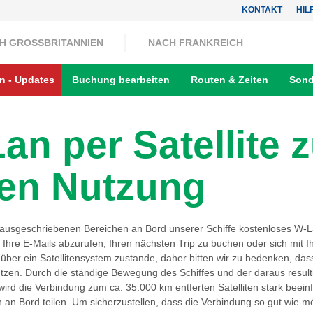
KONTAKT
HIL
H GROSSBRITANNIEN
NACH FRANKREICH
n - Updates
Buchung bearbeiten
Routen & Zeiten
Sond
n per Satellite z
en Nutzung
 ausgeschriebenen Bereichen an Bord unserer Schiffe kostenloses W-La
 Ihre E-Mails abzurufen, Ihren nächsten Trip zu buchen oder sich mit I
ber ein Satellitensystem zustande, daher bitten wir zu bedenken, dass
tzen. Durch die ständige Bewegung des Schiffes und der daraus resu
rd die Verbindung zum ca. 35.000 km entferten Satelliten stark beeinf
an Bord teilen. Um sicherzustellen, dass die Verbindung so gut wie mö