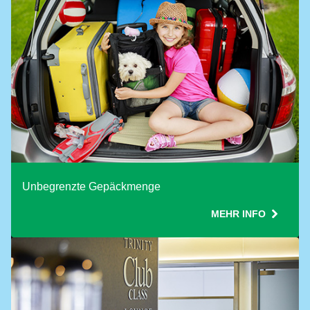
Use ONE Tesco token per booking
Unbegrenzte Gepäckmenge
MEHR INFO