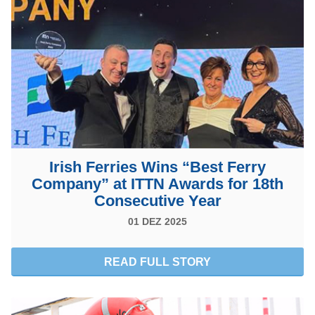
Irish Ferries Wins “Best Ferry
Company” at ITTN Awards for 18th
Consecutive Year
01 DEZ 2025
READ FULL STORY