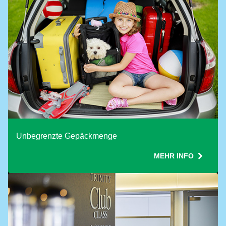
Use ONE Tesco token per booking
Unbegrenzte Gepäckmenge
MEHR INFO