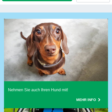
Passagiere, Rollstühle und Haustiere
Abweichendes Passagiere bei der Rückfahrt
Wie werden Sie reisen
Fahrzeugmaße
Anzahl von Motorrädern
mit Anhänger/Wohnwagen
Nehmen Sie auch Ihren Hund mit!
Abweichendes Fahrzeug bei der Rückfahrt
MEHR INFO
Nutzen Sie den Aktionscode