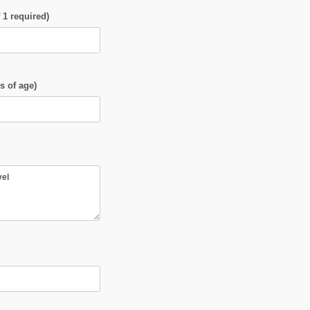
1 required)
s of age)