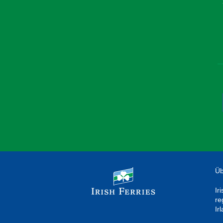
Üb
Ir
re
Ir