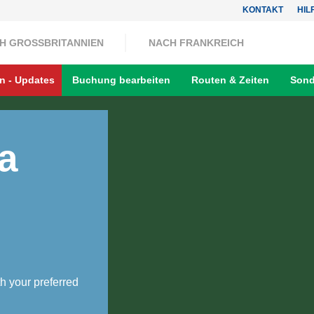
KONTAKT
HIL
H GROSSBRITANNIEN
NACH FRANKREICH
n - Updates
Buchung bearbeiten
Routen & Zeiten
Sond
a
h your preferred