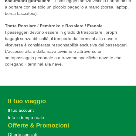
Escursioni giornaliere
– i passeggeri senza veicolo hanno diritto
a portare con sè solo un piccolo bagaglio a mano (borsa, laptop,
borsa fasciatoio).
Tratta Rosslare / Pembroke e Rosslare / Francia
I passeggeri devono essere in grado di trasportare i propri
bagagli senza difficoltà; il trasporto dal terminal alla nave e
viceversa è considerata responsabilità esclusiva dei passeggeri.
L’accesso alla e dalla nave avviene o attraverso un
sottopassaggio pedonale o attraverso specifiche navette che
collegano il terminal alla nave.
Il tuo viaggio
Il tuo account
Info in tempo reale
Offerte & Promozioni
Offerte speciali