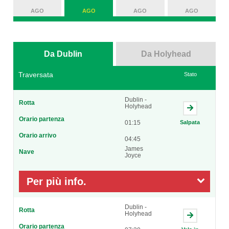
AGO
AGO
AGO
AGO
Da Dublin
Da Holyhead
Traversata
Stato
Dublin -
Rotta
Holyhead
Orario partenza
01:15
Salpata
Orario arrivo
04:45
James
Nave
Joyce
Per più info.
Dublin -
Rotta
Holyhead
Orario partenza