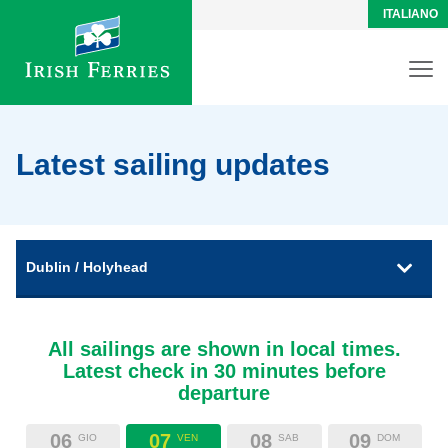
ITALIANO
Latest sailing updates
Dublin / Holyhead
All sailings are shown in local times.
Latest check in 30 minutes before
departure
06
07
08
09
GIO
VEN
SAB
DOM