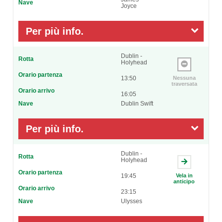
Nave
Joyce
Per più info.
Dublin -
Rotta
Holyhead
Orario partenza
13:50
Nessuna
traversata
Orario arrivo
16:05
Nave
Dublin Swift
Per più info.
Dublin -
Rotta
Holyhead
Orario partenza
19:45
Vela in
anticipo
Orario arrivo
23:15
Nave
Ulysses