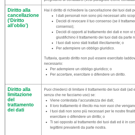
Diritto alla
Hai il diritto di richiedere la cancellazione dei tuoi dati
cancellazione
I dati personali non sono più necessari allo scopo
(‘Diritto
Decidi di revocare il tuo consenso (se il trattame
all’oblio’)
consenso);
Decidi di opporti al trattamento dei dati e non vi 
giustifichino il trattamento dei tuoi dati da parte n
I tuoi dati sono stati trattati illecitamente; o
Per adempiere un obbligo giuridico.
Tuttavia, questo diritto non può essere esercitato laddov
necessario:
Per adempiere un obbligo giuridico; o
Per accertare, esercitare o difendere un diritto.
Diritto alla
Puoi chiederci di limitare il trattamento dei tuoi dati (
limitazione
senza che ne facciamo uso) se:
del
Viene contestata l’accuratezza dei dati;
trattamento
Il loro trattamento è illecito ma non vuoi che vengano
dei dati
I tuoi dati non sono più necessari per le nostre final
esercitare o difendere un diritto; o
Ti sei opposto al trattamento dei tuoi dati ed è in cor
legittimi prevalenti da parte nostra.