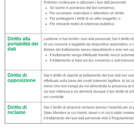
Potremo continuare a utilizzare i tuoi dati personali:
Se siamo in possesso del tuo consenso;
Per accertare, esercitare o difendere un diritto;
Per proteggere i diritti di un altro soggetto; o
Per rilevanti motivi di interesse pubblico.
Diritto alla
Laddove ci hai fornito i tuoi dati personali, hai il diritto d
portabilità dei
di uso comune e leggibile da dispositivo automatico, e di 
dati
titolare del trattamento senza impedimenti e solo nei casi
Il trattamento venga effettuato tramite mezzi automati
Il trattamento si basi sul tuo consenso o sull’esecuz
Diritto di
Hai il diritto di opporti al trattamento dei tuoi dati nei c
opposizione
effettuato sulla base dei nostri interessi legittimi. In tal 
meno che non venga da noi dimostrata la presenza di in
sui tuoi interessi e ne deriverà dunque il tuo diritto di r
noi condotte.
Diritto di
Hai il diritto di proporre reclamo presso l’autorità per l
reclamo
Stato Membro in cui risiedi, lavori o in cui è stata comme
il trattamento dei tuoi dati personali violi il Regolament