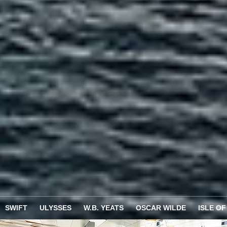
SWIFT
ULYSSES
W.B. YEATS
OSCAR WILDE
ISLE OF