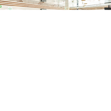
Rendi il tuo viaggio ancora
più confortevole
Assicurati l’imbarco prioritario, poltrone Club Class, Wi-Fi,
snacks, bevande e giornali gratuiti e l’accesso alla nostra
esclusiva sala bar dotata di prese di corrente.
Sample