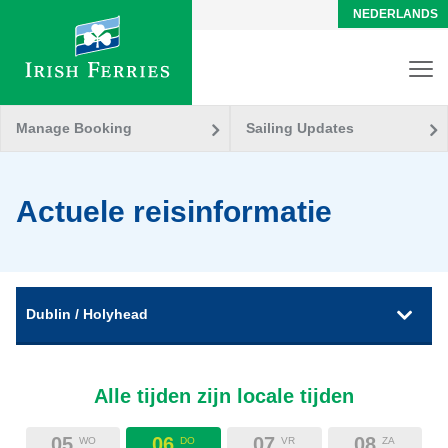
NEDERLANDS
Manage Booking
Sailing Updates
Actuele reisinformatie
Dublin / Holyhead
Alle tijden zijn locale tijden
05
06
07
08
WO
DO
VR
ZA