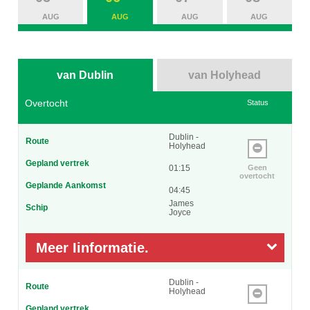
AUG
AUG
AUG
AUG
van Dublin
van Holyhead
Overtocht
Status
Dublin -
Route
Holyhead
Gepland vertrek
01:15
Geen
overtocht
Geplande Aankomst
04:45
James
Schip
Joyce
Meer Iinformatie.
Dublin -
Route
Holyhead
Gepland vertrek