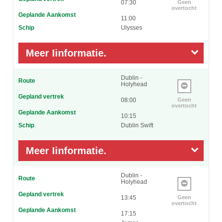
07:30
Geen
overtocht
Geplande Aankomst
11:00
Schip
Ulysses
Meer Iinformatie.
Dublin -
Route
Holyhead
Gepland vertrek
08:00
Geen
overtocht
Geplande Aankomst
10:15
Schip
Dublin Swift
Meer Iinformatie.
Dublin -
Route
Holyhead
Gepland vertrek
13:45
Geen
overtocht
Geplande Aankomst
17:15