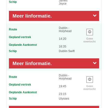
James
Schip
Joyce
Meer Iinformatie.
Dublin -
Route
Holyhead
Gepland vertrek
14:20
Geen
overtocht
Geplande Aankomst
16:35
Schip
Dublin Swift
Meer Iinformatie.
Dublin -
Route
Holyhead
Gepland vertrek
19:45
Geen
overtocht
Geplande Aankomst
23:15
Schip
Ulysses