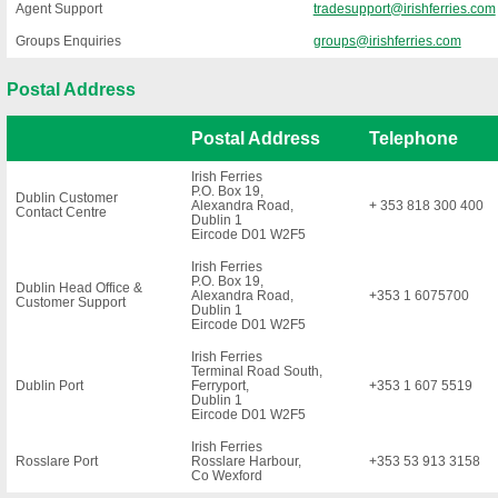
Agent Support
tradesupport@irishferries.com
Groups Enquiries
groups@irishferries.com
Postal Address
Postal Address
Telephone
Irish Ferries
P.O. Box 19,
Dublin Customer
Alexandra Road,
+ 353 818 300 400
Contact Centre
Dublin 1
Eircode D01 W2F5
Irish Ferries
P.O. Box 19,
Dublin Head Office &
Alexandra Road,
+353 1 6075700
Customer Support
Dublin 1
Eircode D01 W2F5
Irish Ferries
Terminal Road South,
Dublin Port
Ferryport,
+353 1 607 5519
Dublin 1
Eircode D01 W2F5
Irish Ferries
Rosslare Port
Rosslare Harbour,
+353 53 913 3158
Co Wexford