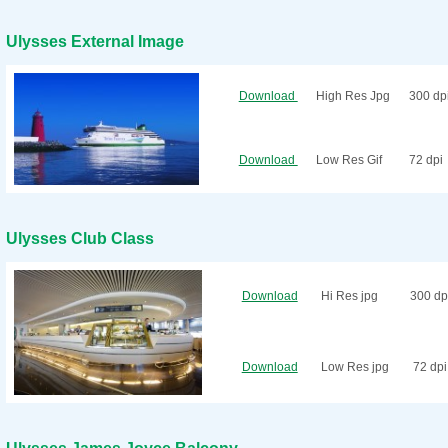
Ulysses External Image
Download
High Res Jpg
300 dp
Download
Low Res Gif
72 dpi
Ulysses Club Class
Download
Hi Res jpg
300 dp
Download
Low Res jpg
72 dpi