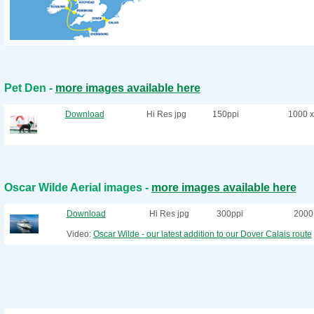
Pet Den -
more images available here
Download
Hi Res jpg
150ppi
1000 x
Oscar Wilde Aerial images -
more images available here
Download
Hi Res jpg
300ppi
2000 
Video:
Oscar Wilde - our latest addition to our Dover Calais route