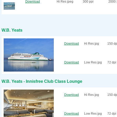
Download
Hi Res jpeg
300 ppi
2000 
W.B. Yeats
Download
Hi Res jpg
150 dp
Download
Low Res jpg
72 dpi
W.B. Yeats - Innisfree Club Class Lounge
Download
Hi Res jpg
150 dp
Download
Low Res jpg
72 dpi