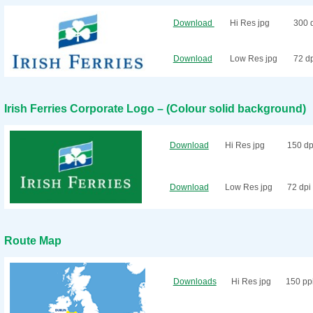
Download
Hi Res jpg
300 
Download
Low Res jpg
72 d
Irish Ferries Corporate Logo – (Colour solid background)
Download
Hi Res jpg
150 dp
Download
Low Res jpg
72 dpi
Route Map
Downloads
Hi Res jpg
150 pp