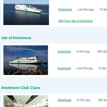
Download
Low Res jpg
72 dp
360 Tour: Isle of Inishmore
Isle of Inishmore
Download
Hi Res jpg
300 dp
Download
Low Res jpg
72 dpi
Inishmore Club Class
Download
Hi Res jpg
300 dp