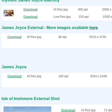
Ulysses James Joyce Balcony
Download
Hi Res jpg
300 ppi
2000 x
Download
Low Res jpg
150 ppi
1000 x
James Joyce External - More images available
here
Download
Hi Res jpg
96 dpi
5610 x 3740
James Joyce
Download
Hi Res jpg
180 dpi
3264 x 2448
Isle of Inishmore External Shot
Download
Hi Res jpg
72 dp