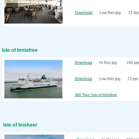
Download
Low Res jpg
72 dpi
Isle of Innisfree
Download
Hi Res jpg
240 pp
Download
Low Res jpg
72 ppi
360 Tour: Isle of Innisfree
Isle of Inisheer