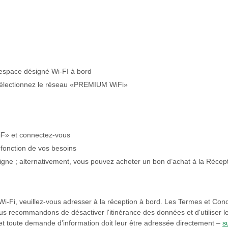
espace désigné Wi-FI à bord
t sélectionnez le réseau «PREMIUM WiFi»
F» et connectez-vous
 fonction de vos besoins
 ligne ; alternativement, vous pouvez acheter un bon d’achat à la Récep
u Wi-Fi, veuillez-vous adresser à la réception à bord. Les Termes et Condi
ous recommandons de désactiver l'itinérance des données et d'utiliser l
 et toute demande d’information doit leur être adressée directement –
s