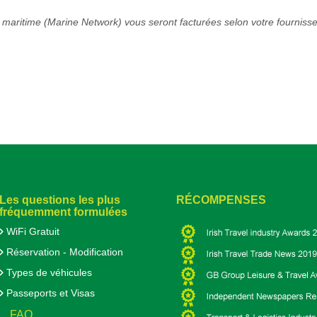
maritime (Marine Network) vous seront facturées selon votre fourniss
Les questions les plus
RÉCOMPENSES
fréquemment formulées
WiFi Gratuit
Réservation - Modification
Types de véhicules
Passeports et Visas
FAQ