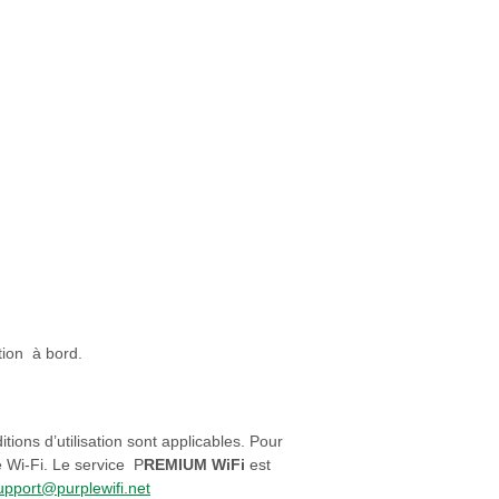
tion à bord.
tions d’utilisation sont applicables. Pour
e Wi-Fi. Le service P
REMIUM WiFi
est
upport@purplewifi.net