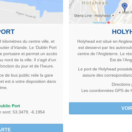
PORT
HOLY
3 kilomètres du centre ville
, et
Holyhead est situé en Angles
utier d’Irlande. Le ‘Dublin Port
est desservi par les autorout
xe portuaire et permet un accès
centre de l’Angleterre. Le ré
 nord de la ville. Il s’agit d’un
Est de l’Ang
fonction du jour et de l’heure.
Le port de Holyhead possède 
e de bus public relie la gare
assure des correspondanc
net est à votre disposition dans
Directions
time.
Les coordonnées GPS de H
ublin Port
VOI
 sont: 53.3479, -6.1954
ARTE