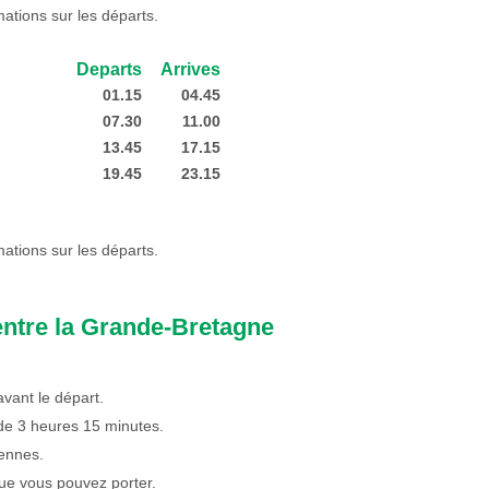
mations sur les départs.
Departs
Arrives
01.15
04.45
07.30
11.00
13.45
17.15
19.45
23.15
mations sur les départs.
entre la Grande-Bretagne
avant le départ.
 de 3 heures 15 minutes.
iennes.
e vous pouvez porter.