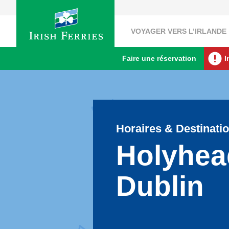
VOYAGER VERS L’IRLANDE
Faire une réservation
I
Horaires & Destinati
Holyhea
Dublin