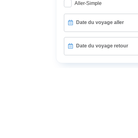
Aller-Simple
Date
du
voyage
aller
Date
du
voyage
retour
Passagers, Fauteuils roulants, A
Différents passagers au retou
Comment voyagez-vous ?