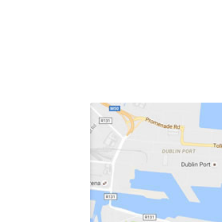
Dimensions du véhicule
Nombre de motos
Avec Remorque / Caravane
Véhicule différent au retour
Utilisez un code promo
Utilisez les bons d’achat Tes