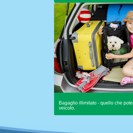
Bagaglio illimitato - quello che pote
veicolo.