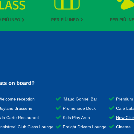
 PIÙ INFO
PER PIÙ INFO
PER PIÙ IN
ts on board?
Welcome reception
'Maud Gonne' Bar
Premium 
Boylans Brasserie
Promenade Deck
Café Lafa
A la Carte Restaurant
Kids Play Area
New Click
'Innisfree' Club Class Lounge
Freight Drivers Lounge
Cinema