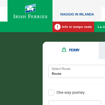
VIAGGIO IN IRLANDA
Info in tempo reale
La m
FERRY
Select Route
One way journey