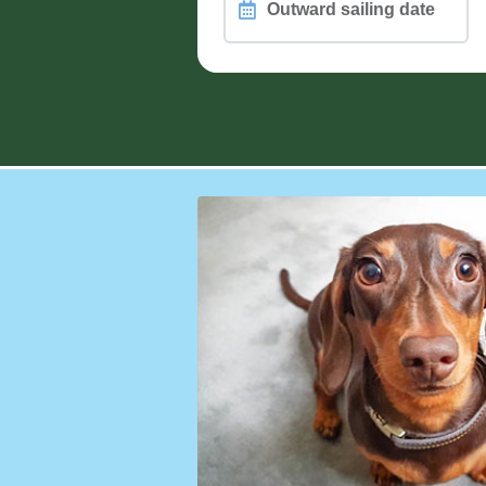
Outward
sailing
date
PASSENGERS, PETS and WHEEL
Different passengers on retur
How are you travelling?
Vehicle Height (including roof load)
Motorcycle Count