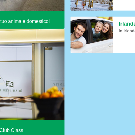
l tuo animale domestico!
Irland
In Irlan
oking
 Club Class