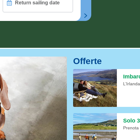
Return
sailing
date
CHAIR
n
Offerte
Imbarc
L’Irland
Solo 3
Prenota 