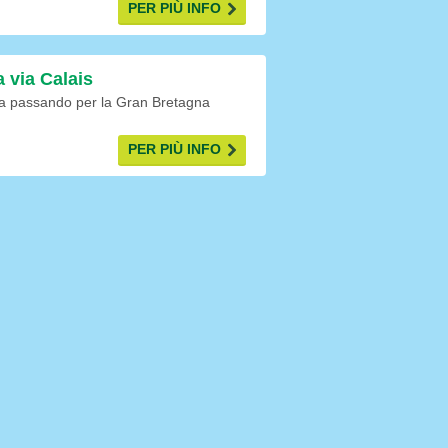
PER PIÙ INFO
a via Calais
da passando per la Gran Bretagna
PER PIÙ INFO