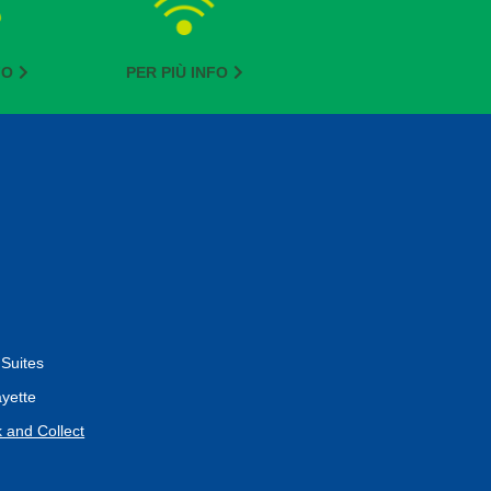
FO
PER PIÙ INFO
Suites
yette
 and Collect