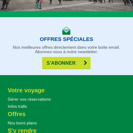
OFFRES SPÉCIALES
Nos meilleures offres directement dans votre boite email.
Abonnez-vous à notre newsletter.
S’ABONNER
Votre voyage
Gérer vos réservations
Infos trafic
Offres
Nos bons plans
S'y rendre