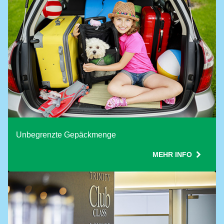
Use ONE Tesco token per booking
Unbegrenzte Gepäckmenge
MEHR INFO