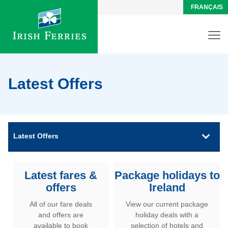
FRANÇAIS
Latest Offers
Latest Offers
Latest fares &
Package holidays to
offers
Ireland
All of our fare deals
View our current package
and offers are
holiday deals with a
available to book
selection of hotels and