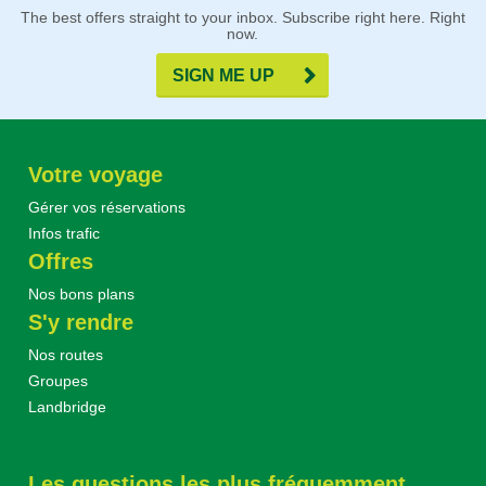
The best offers straight to your inbox. Subscribe right here. Right
now.
SIGN ME UP
Votre voyage
Gérer vos réservations
Infos trafic
Offres
Nos bons plans
S'y rendre
Nos routes
Groupes
Landbridge
Les questions les plus fréquemment