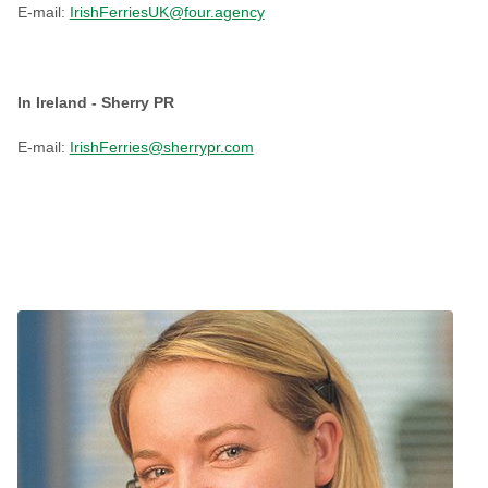
E-mail:
IrishFerriesUK@four.agency
In Ireland - Sherry PR
E-mail:
IrishFerries@sherrypr.com